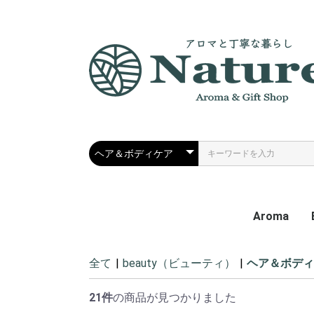
Aroma
エッセンシ
ディフュー
フレグラン
アロマグッ
全て
|
beauty（ビューティ）
|
ヘア＆ボディ
21件
の商品が見つかりました