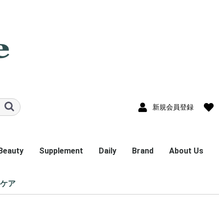
新規会員登録
Beauty
Supplement
Daily
Brand
About Us
ャルオイル
ザー
ス
ズ他
スキンケア
ヘア＆ボディケア
ハーブティー
タブレット
パウダー
ドリンク
キッチン
ランドリー
クリーナー
Be
sonett
Queen Mary
HoneyWraps
ケア