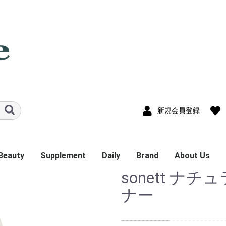
新規会員登録
Beauty
Supplement
Daily
Brand
About Us
sonett 
ャルオイル
ザー
ス
ズ他
スキンケア
ヘア＆ボディケア
ハーブティー
タブレット
パウダー
ドリンク
キッチン
ランドリー
クリーナー
Be
sonett
Queen Mary
HoneyWraps
ナー